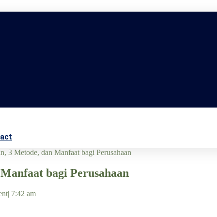
act
an, 3 Metode, dan Manfaat bagi Perusahaan
n Manfaat bagi Perusahaan
nt
|
7:42 am