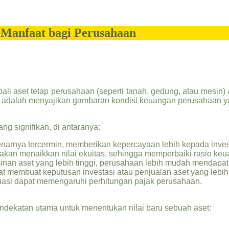
n Manfaat bagi Perusahaan
ali aset tetap perusahaan (seperti tanah, gedung, atau mesin)
nya adalah menyajikan gambaran kondisi keuangan perusahaan yan
g signifikan, di antaranya:
enarnya tercermin, memberikan kepercayaan lebih kepada inve
 akan menaikkan nilai ekuitas, sehingga memperbaiki rasio keua
inan aset yang lebih tinggi, perusahaan lebih mudah mendapatk
membuat keputusan investasi atau penjualan aset yang lebih t
luasi dapat memengaruhi perhitungan pajak perusahaan.
ndekatan utama untuk menentukan nilai baru sebuah aset: