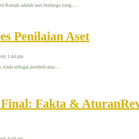
erti Rumah adalah aset berharga yang…
es Penilaian Aset
nt
|
1:44 pm
Baik Anda sebagai pembeli atau…
 Final: Fakta & Aturan
Rev
nt
|
4:19 am