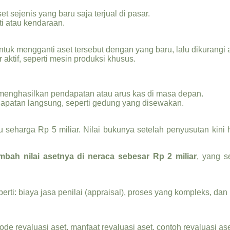
ejenis yang baru saja terjual di pasar.
ti atau kendaraan.
tuk mengganti aset tersebut dengan yang baru, lalu dikurangi
 aktif, seperti mesin produksi khusus.
menghasilkan pendapatan atau arus kas di masa depan.
apatan langsung, seperti gedung yang disewakan.
eharga Rp 5 miliar. Nilai bukunya setelah penyusutan kini h
bah nilai asetnya di neraca sebesar Rp 2 miliar
, yang s
rti: biaya jasa penilai (appraisal), proses yang kompleks, dan 
ode revaluasi aset, manfaat revaluasi aset, contoh revaluasi aset