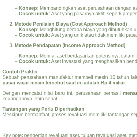
–
Konsep:
Membandingkan aset perusahaan dengan aset s
– Cocok untuk:
Aset yang pasarnya aktif, seperti proper
Metode Penilaian Biaya (Cost Approach Method)
–
Konsep:
Menghitung berapa biaya yang dibutuhkan un
– Cocok untuk:
Aset yang unik atau tidak memiliki pasar
Metode Pendapatan (Income Approach Method)
–
Konsep:
Menilai aset berdasarkan potensinya dalam 
–
Cocok untuk:
Aset investasi yang menghasilkan pend
Contoh Praktis
Sebuah perusahaan manufaktur membeli mesin 10 tahun lalu s
pasar wajar mesin tersebut saat ini adalah Rp 4 miliar.
Dengan mencatat nilai baru ini, perusahaan berhasil
menam
keuangannya lebih sehat.
Tantangan yang Perlu Diperhatikan
Meskipun bermanfaat, proses revaluasi memiliki tantangan sepe
Key note: pengertian revaluasi aset, tujuan revaluasi aset, met