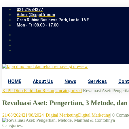
021 21684277
Admin@kjppdfr.com
Gran Rubina Business Park, Lantai 16 E
Mon - Fri 08.00 - 17.00
HOME
About Us
News
Services
Cont
KJPP Dino Farid dan Rekan
Uncategorized
Revaluasi Aset: Pengerti
Revaluasi Aset: Pengertian, 3 Metode, da
21/08/2024
21/08/2024
|
Digital Marketing
Digital Marketing
|
0 Comme
Categories: