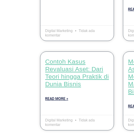
RE
Digital Marketing
Tidak ada
Dig
komentar
kom
Contoh Kasus
M
Revaluasi Aset: Dari
As
Teori hingga Praktik di
M
Dunia Bisnis
M
Bi
READ MORE »
RE
Digital Marketing
Tidak ada
Dig
komentar
kom