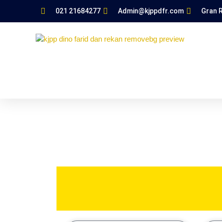
021 21684277
Admin@kjppdfr.com
Gran R
KJPP Dino Farid dan Rekan
News
News