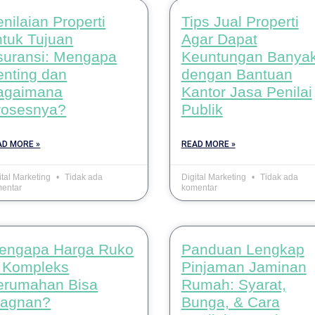
nilaian Properti
Tips Jual Properti
ntuk Tujuan
Agar Dapat
suransi: Mengapa
Keuntungan Banya
enting dan
dengan Bantuan
agaimana
Kantor Jasa Penilai
rosesnya?
Publik
AD MORE »
READ MORE »
ital Marketing
Tidak ada
Digital Marketing
Tidak ada
entar
komentar
engapa Harga Ruko
Panduan Lengkap
i Kompleks
Pinjaman Jaminan
erumahan Bisa
Rumah: Syarat,
tagnan?
Bunga, & Cara