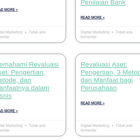
Penilaian Bank
AD MORE »
READ MORE »
ital Marketing
Tidak ada
Digital Marketing
Tidak ada
entar
komentar
emahami Revaluasi
Revaluasi Aset:
et: Pengertian,
Pengertian, 3 Meto
etode, dan
dan Manfaat bagi
anfaatnya dalam
Perusahaan
snis
READ MORE »
AD MORE »
ital Marketing
Tidak ada
Digital Marketing
Tidak ada
entar
komentar