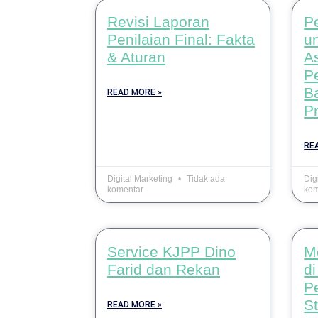
Revisi Laporan
Pe
Penilaian Final: Fakta
u
& Aturan
A
P
B
READ MORE »
P
RE
Digital Marketing
Tidak ada
Dig
komentar
kom
Service KJPP Dino
M
Farid dan Rekan
d
P
S
READ MORE »